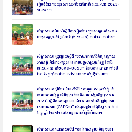
រៀបចំផែនការយុទ្ធសាស្ត្រអភិវឌ្ឍន៍ជាតិ(ផ.យ.អ.ជ) 2024-
2028“ ។
សិក្ខាសាលាណែនាំស្តីពីការរៀបចំធាតុចូលសម្រាប់ផែនការ
យុទ្ធសាស្ត្រអភិវឌ្ឍន៍ជាតិ (ផ.យ.អ.ជ) ២០២៤–២០២៨។
សិក្ខាសាលាផ្សព្វផ្សាយស្តីពី “របាយការណ៍ពិនិត្យកណ្តាល
អាណត្តិ អំពីការអនុវត្តផែនការយុទ្ធសាស្ត្រអភិវឌ្ឍន៍ជាតិ
(ផ.យ.អ.ជ) ឆ្នាំ២០១៩–២០២៣” ដែលបានប្រារព្ធនៅថ្ងៃទី
២១ ខែធ្នូ ឆ្នាំ២០២២ នៅសណ្ឋាគារកាំបូឌីយ៉ាណា។
សិក្ខាសាលាស្ដីពីការណែនាំអំពី “ធាតុចូលសម្រាប់រៀបចំ
របាយការណ៍ត្រួតពិនិត្យថ្នាក់ជាតិដោយស្ម័គ្រចិត្ត (VNR
2023) ស្ដីពីការសម្រេចបាននៃគោលដៅអភិវឌ្ឍន៍ប្រកប
ដោយចីរភាព (CSDGs)” នឹងធ្វើឡើងនៅថ្ងៃស្អែក ទី ២៧
ខែធ្នូ ឆ្នាំ ២០២២ នៅសណ្ឋាគារកាំបូឌីយ៉ាណា។
សិក្ខាសាលាផ្សព្វផ្សាយស្តីពី “បញ្ជីកែសម្រួល ចំណុចដៅ