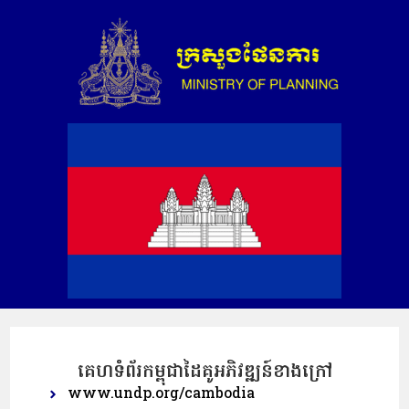
គេហទំព័រកម្ពុជាដៃគូអភិវឌ្ឍន៍ខាងក្រៅ
www.undp.org/cambodia