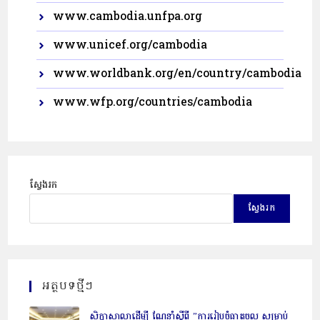
www.cambodia.unfpa.org
www.unicef.org/cambodia
www.worldbank.org/en/country/cambodia
www.wfp.org/countries/cambodia
ស្វែងរក
ស្វែងរក
អត្ថបទថ្មីៗ
សិក្ខាសាលាដើម្បី ណែនាំស្តីពី ”ការរៀបចំធាតុចូល សម្រាប់