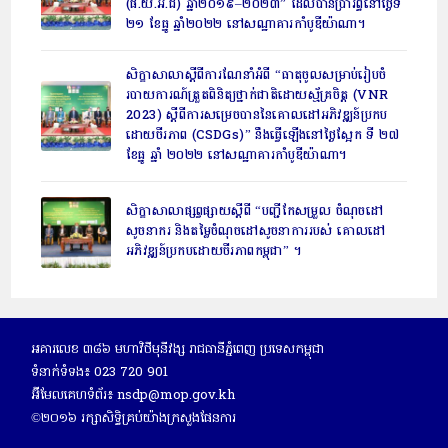
(ផ.យ.អ.ជ) ឆ្នាំ២០១៩–២០២៣” ដែលបានប្រារព្ធនៅថ្ងៃទី
២១ ខែធ្នូ ឆ្នាំ២០២២ នៅសណ្ឋាគារកាំបូឌីយ៉ាណា។
សិក្ខាសាលាស្ដីពីការណែនាំអំពី “ធាតុចូលសម្រាប់រៀបចំ
របាយការណ៍ត្រួតពិនិត្យថ្នាក់ជាតិដោយស្ម័គ្រចិត្ត (VNR
2023) ស្ដីពីការសម្រេចបាននៃគោលដៅអភិវឌ្ឍន៍ប្រកប
ដោយចីរភាព (CSDGs)” នឹងធ្វើឡើងនៅថ្ងៃស្អែក ទី ២៧
ខែធ្នូ ឆ្នាំ ២០២២ នៅសណ្ឋាគារកាំបូឌីយ៉ាណា។
សិក្ខាសាលាផ្សព្វផ្សាយស្តីពី “បញ្ជីកែសម្រួល ចំណុចដៅ
សូចនាករ និងតម្លៃចំណុចដៅសូចនាការរបស់ គោលដៅ
អភិវឌ្ឍន៍ប្រកបដោយចីរភាពកម្ពុជា” ។
អគារលេខ ៣៨៦ មហាវិថីមុនីវង្ស រាជធានីភ្នំពេញ ប្រទេសកម្ពុជា
ទំនាក់ទំទង៖​ 023 720 901
អ៊ីមែលគេហទំព័រ៖ nsdp@mop.gov.kh
©២០១៦ រក្សាសិទ្ធិគ្រប់យ៉ាងក្រសួងផែនការ