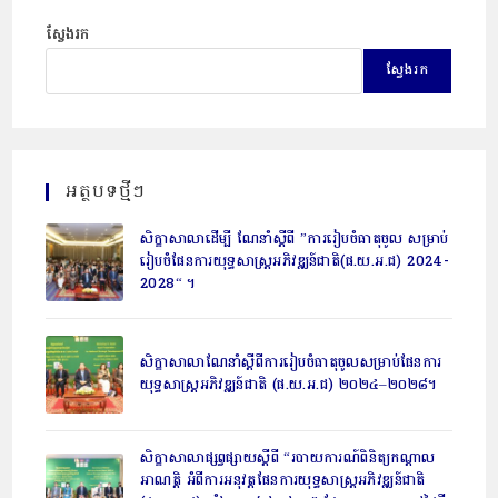
ស្វែងរក
ស្វែងរក
អត្ថបទថ្មីៗ
សិក្ខាសាលាដើម្បី ណែនាំស្តីពី ”ការរៀបចំធាតុចូល សម្រាប់
រៀបចំផែនការយុទ្ធសាស្ត្រអភិវឌ្ឍន៍ជាតិ(ផ.យ.អ.ជ) 2024-
2028“ ។
សិក្ខាសាលាណែនាំស្តីពីការរៀបចំធាតុចូលសម្រាប់ផែនការ
យុទ្ធសាស្ត្រអភិវឌ្ឍន៍ជាតិ (ផ.យ.អ.ជ) ២០២៤–២០២៨។
សិក្ខាសាលាផ្សព្វផ្សាយស្តីពី “របាយការណ៍ពិនិត្យកណ្តាល
អាណត្តិ អំពីការអនុវត្តផែនការយុទ្ធសាស្ត្រអភិវឌ្ឍន៍ជាតិ