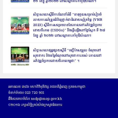
២១ ខែធ្នូ ឆ្នាំ២០២២ នៅសណ្ឋាគារកាំបូឌីយ៉ាណា។
សិក្ខាសាលាស្ដីពីការណែនាំអំពី “ធាតុចូលសម្រាប់រៀបចំ
របាយការណ៍ត្រួតពិនិត្យថ្នាក់ជាតិដោយស្ម័គ្រចិត្ត (VNR
2023) ស្ដីពីការសម្រេចបាននៃគោលដៅអភិវឌ្ឍន៍ប្រកប
ដោយចីរភាព (CSDGs)” នឹងធ្វើឡើងនៅថ្ងៃស្អែក ទី ២៧
ខែធ្នូ ឆ្នាំ ២០២២ នៅសណ្ឋាគារកាំបូឌីយ៉ាណា។
សិក្ខាសាលាផ្សព្វផ្សាយស្តីពី “បញ្ជីកែសម្រួល ចំណុចដៅ
សូចនាករ និងតម្លៃចំណុចដៅសូចនាការរបស់ គោលដៅ
អភិវឌ្ឍន៍ប្រកបដោយចីរភាពកម្ពុជា” ។
អគារលេខ ៣៨៦ មហាវិថីមុនីវង្ស រាជធានីភ្នំពេញ ប្រទេសកម្ពុជា
ទំនាក់ទំទង៖​ 023 720 901
អ៊ីមែលគេហទំព័រ៖ nsdp@mop.gov.kh
©២០១៦ រក្សាសិទ្ធិគ្រប់យ៉ាងក្រសួងផែនការ