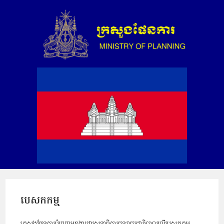
បេសកកម្ម
ក្រសួងផែនការបំពេញមុខងារជាសេនាធិការជូនរាជរដ្ឋាភិបាលលើបេសកកម្ម