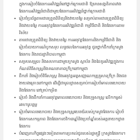
ក្នុងការរៀបចំផែនការអភិវឌ្ឍន៍នៅថ្នាក់ក្រោមជាតិ ឱ្យមានសង្គតិភាពរវាង
ផែនការអភិវឌ្ឍន៍ជាតិជាមួយផែនការអភិវឌ្ឍន៍ថ្នាក់ក្រោមជាតិ
រៀបចំប្រព័ន្ធតាមដានត្រួតពិនិត្យនិងវាយតម្លៃ សម្រាប់តាមដានត្រួតពិនិត្យ
និងវាយតម្លៃ ការអនុវត្តផែនការអភិវឌ្ឍន៍ជាតិ កម្មវិធីជាតិ និងផែនការតាម
វិស័យ
តាមដានត្រួតពិនិត្យ និងវាយតម្លៃ ការអនុវត្តផែនការនិងកម្មវិធីជាតិ និង
រៀបចំរបាយការណ៍បូកសរុប លទ្ធផលនៃការអនុវត្ត ជូនថ្នាក់ដឹកនាំក្រសួង
ផែនការ និងរាជរដ្ឋាភិបាលកម្ពុជា
សម្របសម្រួល និងសហការជាមួយក្រសួង ស្ថាប័ន និងដៃគូអភិវឌ្ឍក្នុងការ
កំណត់វិធីសាស្ត្រនិងគណនាភាពក្រីក្រនៅកម្ពុជា
ដឹកនាំ និងរៀបចំវិធីសាស្ត្រ និងអនុវត្តអត្តសញ្ញាណកម្មគ្រួសារក្រីក្រ និងជន
ងាយរងគ្រោះនៅកម្ពុជា ដើម្បីជាមូលដ្ឋានសម្រាប់ការរៀបចំគោលនយោបាយ
និងផែនការ នៅគ្រប់កម្រិត
រៀបចំ និងដឹកនាំការអនុវត្តគោលនយោបាយ និងយុទ្ធសាស្ត្រ លើកកម្ពស់
អាហារូបត្ថម្ភ
រៀបចំគោលនយោបាយ និងយុទ្ធសាស្ត្រយេនឌ័ររបស់ក្រសួងផែនការ រៀបចំ
ផែនការសកម្មភាព និងផែនការថវិកា៣ឆ្នាំនិងប្រចាំឆ្នាំរបស់អគ្គនាយកដ្ឋាន
ផែនការ
បំពេញភារកិច្ចផ្សេងៗទៀតតាមការប្រគល់ជូនរបស់រដ្ឋមន្ត្រី ក្រសួងផែនការ។