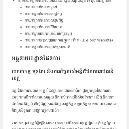
អគ្គនាយកដ្ឋានផែនការ មាននាយកដ្ឋានចំណុះចំនួន ៧ ដូចខាងក្រោម៖
នាយកដ្ឋានផែនការទូទៅ
នាយកដ្ឋានផែនការសេដ្ឋកិច្ច
នាយកដ្ឋានផែនការសង្គមកិច្ច
នាយកដ្ឋានផែនការវិនិយោគ
នាយកដ្ឋានលើកកម្ពស់អាហារូបត្ថម្ភ
នាយកដ្ឋានអត្តសញ្ញាណកម្មគ្រួសារក្រីក្រ (ID-Poor website)
នាយកដ្ឋានផែនការថ្នាក់ក្រោមជាតិ
អគ្គនាយកដ្ឋានផែនការ
បេសកកម្ម មុខងារ និងភារកិច្ចរបស់មន្ទីរផែនការរាជធានី
ខេត្ត
មន្ទីរផែនការរាជធានី ខេត្ត បំពេញមុខការជាសេនាធិការជូនក្រសួងផែនការលើ
បេសកកម្មដឹកនាំសម្របសម្រួល និងគ្រប់គ្រងលើវិស័យផែនការ ស្ថិតិ និងប្រជា
ជននិងអភិវឌ្ឍន៍ ដើម្បីជំរុញការអភិវឌ្ឍសេដ្ឋកិច្ច សង្គមកិច្ច ដោយធានាគុណភាព
និងប្រសិទ្ទភាព នៅថ្នាក់ក្រោមជាតិ។
បេសកកម្មនេះត្រូវធ្វើឡើងតាមរយៈការរៀបចំនិងការអនុវត្តឱ្យបានត្រឹមត្រូវស្រប